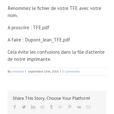
Renommez le fichier de votre TFE avec votre
nom.
A proscrire : TFE.pdf
A faire : Dupont_Jean_TFE.pdf
Cela évite les confusions dans la file d’attente
de notre imprimante.
By
overshot
|
septembre 15th, 2016
|
0 Comments
Share This Story, Choose Your Platform!
Facebook
Twitter
Linkedin
Reddit
Tumblr
Google+
Pinterest
Vk
Email