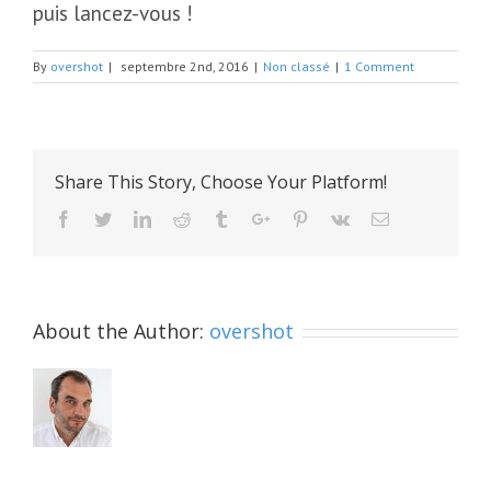
puis lancez-vous !
By
overshot
|
septembre 2nd, 2016
|
Non classé
|
1 Comment
Share This Story, Choose Your Platform!
Facebook
Twitter
Linkedin
Reddit
Tumblr
Google+
Pinterest
Vk
Email
About the Author:
overshot